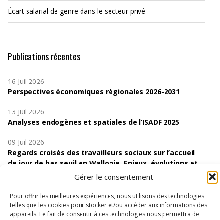
Écart salarial de genre dans le secteur privé
Publications récentes
16 Juil 2026
Perspectives économiques régionales 2026-2031
13 Juil 2026
Analyses endogènes et spatiales de l’ISADF 2025
09 Juil 2026
Regards croisés des travailleurs sociaux sur l’accueil
de jour de bas seuil en Wallonie. Enjeux, évolutions et
perspectives
Gérer le consentement
06 Juil 2026
Pour offrir les meilleures expériences, nous utilisons des technologies
Étude d’évaluabilité des Structures
telles que les cookies pour stocker et/ou accéder aux informations des
d’accompagnement à l’autocréation d’emploi (SAACE)
appareils. Le fait de consentir à ces technologies nous permettra de