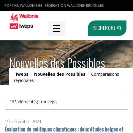
PORTAIL WALLONIE.BE
FÉDÉRATION WALLONIE-BRUXELLES
☰
RECHERCHE
Nouvelles des Possibles
Iweps
/
Nouvelles des Possibles
/
Comparaisons
régionales
193 élément(s) trouvé(s)
19 décembre 2024
Évaluation de politiques climatiques : deux études belges et