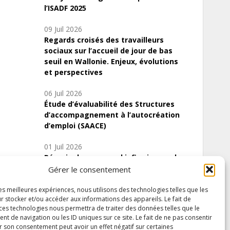
l’ISADF 2025
09 Juil 2026
Regards croisés des travailleurs
sociaux sur l’accueil de jour de bas
seuil en Wallonie. Enjeux, évolutions
et perspectives
06 Juil 2026
Étude d’évaluabilité des Structures
d’accompagnement à l’autocréation
d’emploi (SAACE)
01 Juil 2026
Pénurie du personnel infirmier :quels
indicateurs d’offre de soins pour
Gérer le consentement
comprendre la situation en Wallonie ?
les meilleures expériences, nous utilisons des technologies telles que les
r stocker et/ou accéder aux informations des appareils. Le fait de
 ces technologies nous permettra de traiter des données telles que le
 de navigation ou les ID uniques sur ce site. Le fait de ne pas consentir
Inscrivez-vous à notre newsletter
r son consentement peut avoir un effet négatif sur certaines