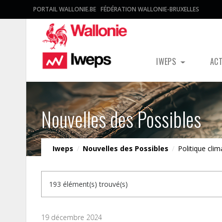
PORTAIL WALLONIE.BE
FÉDÉRATION WALLONIE-BRUXELLES
IWEPS
AC
Nouvelles des Possibles
Iweps
/
Nouvelles des Possibles
/
Politique clim
193 élément(s) trouvé(s)
19 décembre 2024