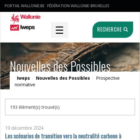
PORTAIL WALLONIE.BE
FÉDÉRATION WALLONIE-BRUXELLES
☰
RECHERCHE
Nouvelles des Possibles
Iweps
/
Nouvelles des Possibles
/
Prospective
normative
193 élément(s) trouvé(s)
19 décembre 2024
Les scénarios de transition vers la neutralité carbone à