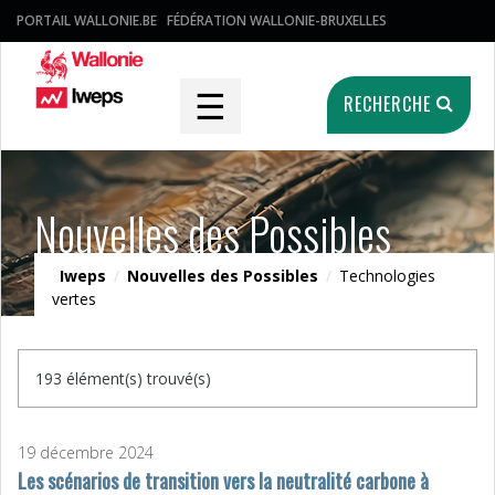
PORTAIL WALLONIE.BE
FÉDÉRATION WALLONIE-BRUXELLES
☰
RECHERCHE
Nouvelles des Possibles
Iweps
/
Nouvelles des Possibles
/
Technologies
vertes
193 élément(s) trouvé(s)
19 décembre 2024
Les scénarios de transition vers la neutralité carbone à