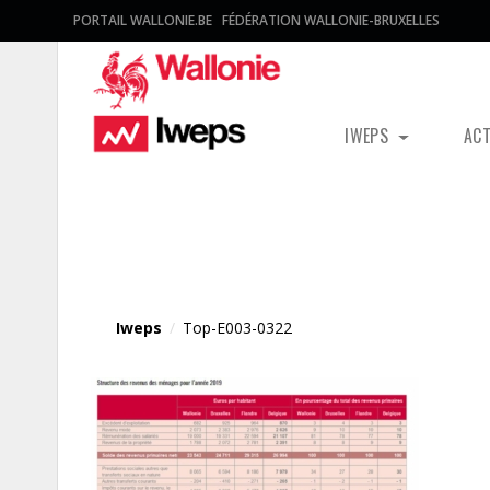
PORTAIL WALLONIE.BE
FÉDÉRATION WALLONIE-BRUXELLES
IWEPS
AC
Fichier média
Iweps
/
Top-E003-0322