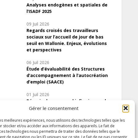
Analyses endogènes et spatiales de
l’ISADF 2025
09 Juil 2026
Regards croisés des travailleurs
sociaux sur l’accueil de jour de bas
seuil en Wallonie. Enjeux, évolutions
et perspectives
06 Juil 2026
Étude d’évaluabilité des Structures
d’accompagnement à l’autocréation
d’emploi (SAACE)
01 Juil 2026
Pénurie du personnel infirmier :quels
indicateurs d’offre de soins pour
Gérer le consentement
comprendre la situation en Wallonie ?
les meilleures expériences, nous utilisons des technologies telles que les
r stocker et/ou accéder aux informations des appareils. Le fait de
 ces technologies nous permettra de traiter des données telles que le
 de navigation ou les ID uniques sur ce site. Le fait de ne pas consentir