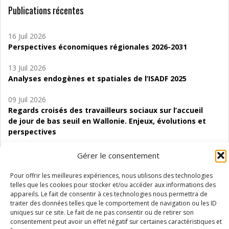
Publications récentes
16 Juil 2026
Perspectives économiques régionales 2026-2031
13 Juil 2026
Analyses endogènes et spatiales de l’ISADF 2025
09 Juil 2026
Regards croisés des travailleurs sociaux sur l’accueil
de jour de bas seuil en Wallonie. Enjeux, évolutions et
perspectives
06 Juil 2026
Gérer le consentement
Étude d’évaluabilité des Structures
d’accompagnement à l’autocréation d’emploi (SAACE)
Pour offrir les meilleures expériences, nous utilisons des technologies
telles que les cookies pour stocker et/ou accéder aux informations des
appareils. Le fait de consentir à ces technologies nous permettra de
01 Juil 2026
traiter des données telles que le comportement de navigation ou les ID
Pénurie du personnel infirmier :quels indicateurs
uniques sur ce site. Le fait de ne pas consentir ou de retirer son
d’offre de soins pour comprendre la situation en
consentement peut avoir un effet négatif sur certaines caractéristiques et
Wallonie ?