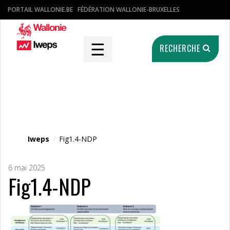
PORTAIL WALLONIE.BE
FÉDÉRATION WALLONIE-BRUXELLES
☰
RECHERCHE
Fichier média
Iweps
/
Fig1.4-NDP
6 mai 2025
Fig1.4-NDP