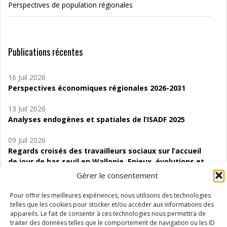
Perspectives de population régionales
Publications récentes
16 Juil 2026
Perspectives économiques régionales 2026-2031
13 Juil 2026
Analyses endogènes et spatiales de l’ISADF 2025
09 Juil 2026
Regards croisés des travailleurs sociaux sur l’accueil
de jour de bas seuil en Wallonie. Enjeux, évolutions et
perspectives
Gérer le consentement
06 Juil 2026
Pour offrir les meilleures expériences, nous utilisons des technologies
Étude d’évaluabilité des Structures
telles que les cookies pour stocker et/ou accéder aux informations des
d’accompagnement à l’autocréation d’emploi (SAACE)
appareils. Le fait de consentir à ces technologies nous permettra de
traiter des données telles que le comportement de navigation ou les ID