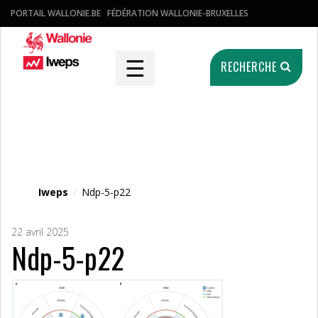
PORTAIL WALLONIE.BE
FÉDÉRATION WALLONIE-BRUXELLES
☰
RECHERCHE
Fichier média
Iweps
/
Ndp-5-p22
22 avril 2025
Ndp-5-p22