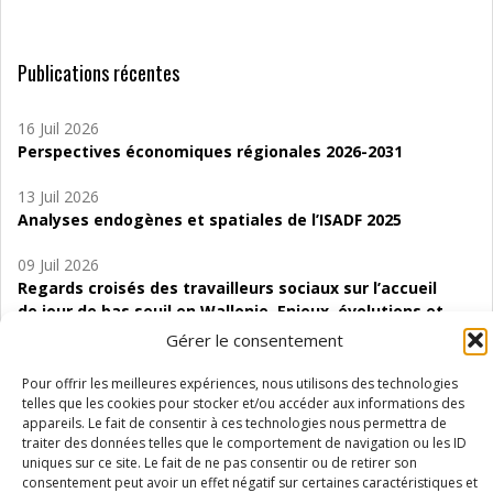
Publications récentes
16 Juil 2026
Perspectives économiques régionales 2026-2031
13 Juil 2026
Analyses endogènes et spatiales de l’ISADF 2025
09 Juil 2026
Regards croisés des travailleurs sociaux sur l’accueil
de jour de bas seuil en Wallonie. Enjeux, évolutions et
perspectives
Gérer le consentement
06 Juil 2026
Pour offrir les meilleures expériences, nous utilisons des technologies
Étude d’évaluabilité des Structures
telles que les cookies pour stocker et/ou accéder aux informations des
appareils. Le fait de consentir à ces technologies nous permettra de
d’accompagnement à l’autocréation d’emploi (SAACE)
traiter des données telles que le comportement de navigation ou les ID
uniques sur ce site. Le fait de ne pas consentir ou de retirer son
01 Juil 2026
consentement peut avoir un effet négatif sur certaines caractéristiques et