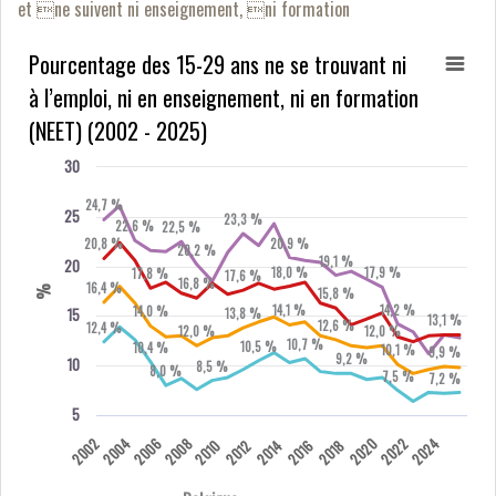
et ne suivent ni enseignement, ni formation
Pourcentage des 15-29 ans ne se trouvant ni
à l’emploi, ni en enseignement, ni en formation
(NEET) (2002 - 2025)
30
24,7 %
25
23,3 %
22,6 %
22,5 %
20,8 %
20,9 %
20,2 %
19,1 %
20
18,0 %
17,9 %
17,8 %
17,6 %
16,8 %
16,4 %
%
15,8 %
14,1 %
14,2 %
14,0 %
15
13,8 %
13,1 %
12,6 %
12,4 %
12,0 %
12,0 %
10,7 %
10,5 %
10,4 %
10,1 %
9,9 %
9,2 %
10
8,5 %
8,0 %
7,5 %
7,2 %
5
2002
2004
2006
2008
2020
2022
2024
2010
2012
2014
2016
2018