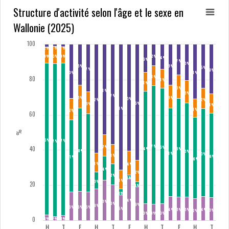
Structure d'activité selon l'âge et le sexe en
Wallonie (2025)
100
2 %
1 %
1 %
9 %
10 %
9 %
12 %
14 %
16 %
17 %
20 %
23 %
23 %
25 %
27 %
28 %
30 %
31 %
11 %
80
11 %
11 %
13 %
51 %
13 %
57 %
13 %
13 %
60 %
62 %
12 %
66 %
13 %
11 %
71 %
11 %
12 %
60
%
86 %
87 %
87 %
67 %
12 %
40
66 %
64 %
56 %
48 %
53 %
51 %
50 %
11 %
48 %
41 %
46 %
11 %
14 %
14 %
12 %
12 %
2 %
11 %
10 %
20
3 %
3 %
24 %
23 %
20 %
19 %
18 %
16 %
16 %
16 %
15 %
14 %
13 %
13 %
14 %
13 %
12 %
10 %
9 %
10 %
0
3 %
2 %
3 %
H
T
F
H
T
F
H
T
F
H
T