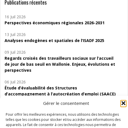
Publications récentes
16 Juil 2026
Perspectives économiques régionales 2026-2031
13 Juil 2026
Analyses endogènes et spatiales de l’ISADF 2025
09 Juil 2026
Regards croisés des travailleurs sociaux sur l’accueil
de jour de bas seuil en Wallonie. Enjeux, évolutions et
perspectives
06 Juil 2026
Étude d’évaluabilité des Structures
d’accompagnement à l’autocréation d’emploi (SAACE)
Gérer le consentement
01 Juil 2026
Pénurie du personnel infirmier :quels indicateurs
Pour offrir les meilleures expériences, nous utilisons des technologies
d’offre de soins pour comprendre la situation en
telles que les cookies pour stocker et/ou accéder aux informations des
Wallonie ?
appareils. Le fait de consentir à ces technologies nous permettra de