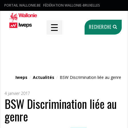
PORTAIL WALLONIE.BE
FÉDÉRATION WALLONIE-BRUXELLES
☰
RECHERCHE
Fichier média
Iweps
/
Actualités
/
BSW Discrimination liée au genre
4 janvier 2017
BSW Discrimination liée au
genre