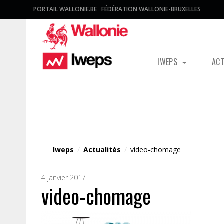
PORTAIL WALLONIE.BE
FÉDÉRATION WALLONIE-BRUXELLES
IWEPS
AC
Fichier média
Iweps
/
Actualités
/
video-chomage
4 janvier 2017
video-chomage