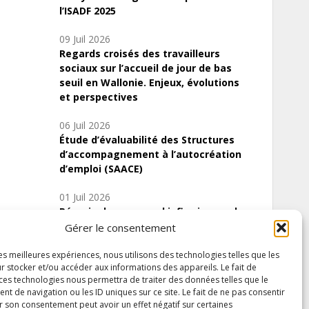
l’ISADF 2025
09 Juil 2026
Regards croisés des travailleurs
sociaux sur l’accueil de jour de bas
seuil en Wallonie. Enjeux, évolutions
et perspectives
06 Juil 2026
Étude d’évaluabilité des Structures
d’accompagnement à l’autocréation
d’emploi (SAACE)
01 Juil 2026
Pénurie du personnel infirmier :quels
indicateurs d’offre de soins pour
Gérer le consentement
comprendre la situation en Wallonie ?
les meilleures expériences, nous utilisons des technologies telles que les
r stocker et/ou accéder aux informations des appareils. Le fait de
 ces technologies nous permettra de traiter des données telles que le
 de navigation ou les ID uniques sur ce site. Le fait de ne pas consentir
Inscrivez-vous à notre newsletter
r son consentement peut avoir un effet négatif sur certaines