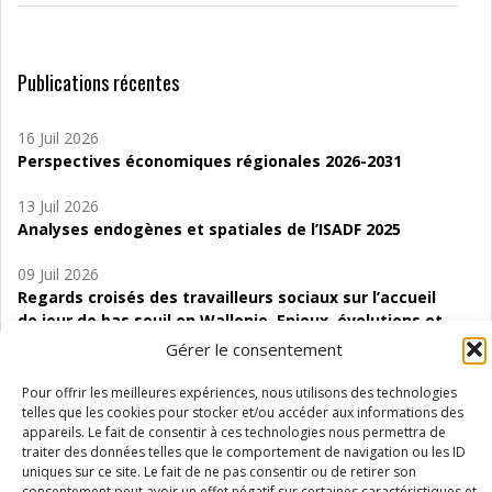
Publications récentes
16 Juil 2026
Perspectives économiques régionales 2026-2031
13 Juil 2026
Analyses endogènes et spatiales de l’ISADF 2025
09 Juil 2026
Regards croisés des travailleurs sociaux sur l’accueil
de jour de bas seuil en Wallonie. Enjeux, évolutions et
perspectives
Gérer le consentement
06 Juil 2026
Pour offrir les meilleures expériences, nous utilisons des technologies
Étude d’évaluabilité des Structures
telles que les cookies pour stocker et/ou accéder aux informations des
appareils. Le fait de consentir à ces technologies nous permettra de
d’accompagnement à l’autocréation d’emploi (SAACE)
traiter des données telles que le comportement de navigation ou les ID
uniques sur ce site. Le fait de ne pas consentir ou de retirer son
01 Juil 2026
consentement peut avoir un effet négatif sur certaines caractéristiques et