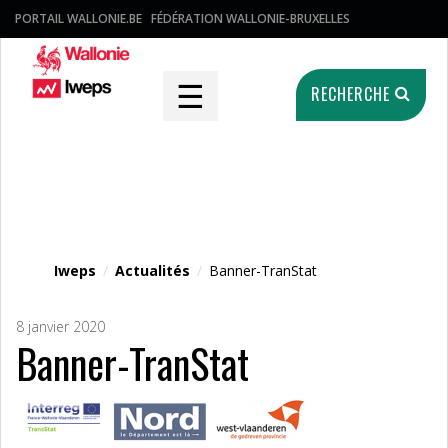
PORTAIL WALLONIE.BE
FÉDÉRATION WALLONIE-BRUXELLES
☰
RECHERCHE
Fichier média
Iweps
/
Actualités
/
Banner-TranStat
8 janvier 2020
Banner-TranStat