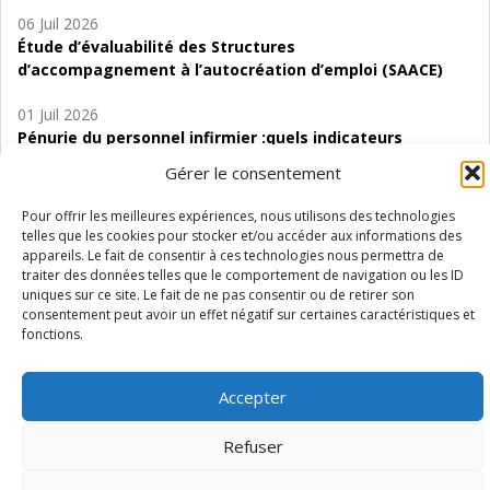
06 Juil 2026
Étude d’évaluabilité des Structures
d’accompagnement à l’autocréation d’emploi (SAACE)
01 Juil 2026
Pénurie du personnel infirmier :quels indicateurs
d’offre de soins pour comprendre la situation en
Gérer le consentement
Wallonie ?
Pour offrir les meilleures expériences, nous utilisons des technologies
telles que les cookies pour stocker et/ou accéder aux informations des
appareils. Le fait de consentir à ces technologies nous permettra de
traiter des données telles que le comportement de navigation ou les ID
uniques sur ce site. Le fait de ne pas consentir ou de retirer son
Mentions légales
Vie privée
Médiateur
Accessibilité
consentement peut avoir un effet négatif sur certaines caractéristiques et
fonctions.
Accepter
Refuser