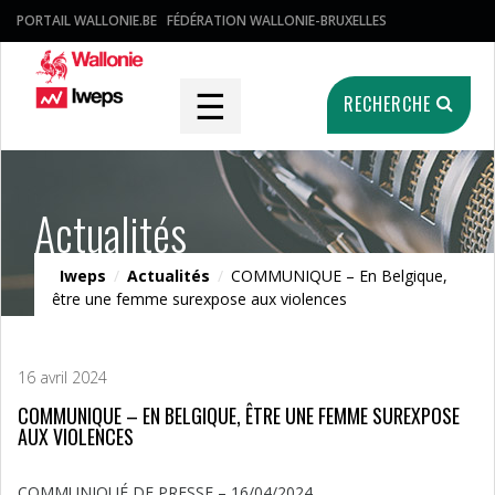
PORTAIL WALLONIE.BE
FÉDÉRATION WALLONIE-BRUXELLES
☰
RECHERCHE
Actualités
Iweps
/
Actualités
/
COMMUNIQUE – En Belgique,
être une femme surexpose aux violences
16 avril 2024
COMMUNIQUE – EN BELGIQUE, ÊTRE UNE FEMME SUREXPOSE
AUX VIOLENCES
COMMUNIQUÉ DE PRESSE – 16/04/2024