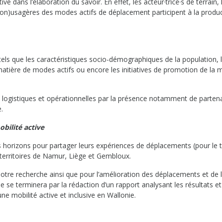
ve dans l’élaboration du savoir. En effet, les acteur·trice·s de terrain, 
(non)usagères des modes actifs de déplacement participent à la produc
 tels que les caractéristiques socio-démographiques de la population, 
n matière de modes actifs ou encore les initiatives de promotion de la m
és logistiques et opérationnelles par la présence notamment de parten
.
obilité active
 horizons pour partager leurs expériences de déplacements (pour le tr
es territoires de Namur, Liège et Gembloux.
notre recherche ainsi que pour l’amélioration des déplacements et de 
 se terminera par la rédaction d’un rapport analysant les résultats et
 mobilité active et inclusive en Wallonie.