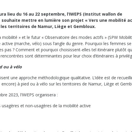
ura lieu du 16 au 22 septembre, l’IWEPS (Institut wallon de
e) souhaite mettre en lumière son projet « Vers une mobilité ac
r les territoires de Namur, Liège et Gembloux.
a mobilité » et le futur « Observatoire des modes actifs » (SPW Mobili
ité active (marche, vélo) sous l’angle du genre. Pourquoi les femmes se
les pas ? Comment et pourquoi choisissent-elles tel itinéraire plutôt q
rencontrées sont déterminantes pour leur choix d’itinéraires à privilég
d ou à vélo
isent une approche méthodologique qualitative. L’idée est de recueilli
 encore) à pied ou à vélo sur les territoires de Namur, Liège et Gemb
re 2023, l’IWEPS organisera :
s usagères et non-usagères de la mobilité active