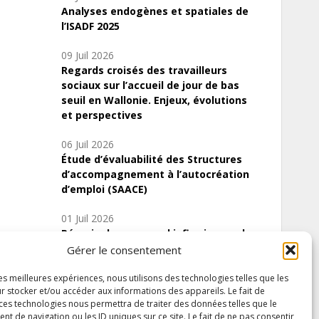
Analyses endogènes et spatiales de
l’ISADF 2025
09 Juil 2026
Regards croisés des travailleurs
sociaux sur l’accueil de jour de bas
seuil en Wallonie. Enjeux, évolutions
et perspectives
06 Juil 2026
Étude d’évaluabilité des Structures
d’accompagnement à l’autocréation
d’emploi (SAACE)
01 Juil 2026
Pénurie du personnel infirmier :quels
indicateurs d’offre de soins pour
Gérer le consentement
comprendre la situation en Wallonie ?
les meilleures expériences, nous utilisons des technologies telles que les
r stocker et/ou accéder aux informations des appareils. Le fait de
 ces technologies nous permettra de traiter des données telles que le
 de navigation ou les ID uniques sur ce site. Le fait de ne pas consentir