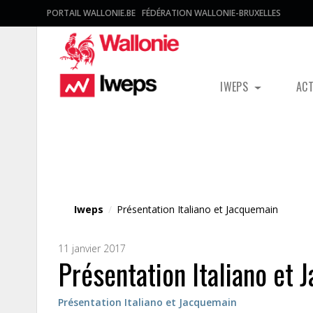
PORTAIL WALLONIE.BE
FÉDÉRATION WALLONIE-BRUXELLES
IWEPS
AC
Fichier média
Iweps
/
Présentation Italiano et Jacquemain
11 janvier 2017
Présentation Italiano et
Présentation Italiano et Jacquemain