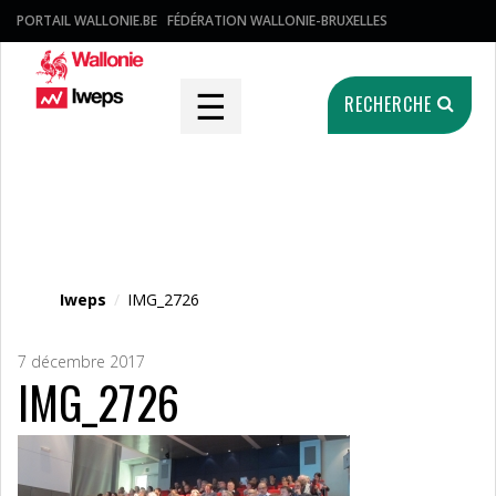
PORTAIL WALLONIE.BE
FÉDÉRATION WALLONIE-BRUXELLES
☰
RECHERCHE
Fichier média
Iweps
/
IMG_2726
7 décembre 2017
IMG_2726