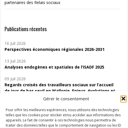
partenaires des Relais sociaux
Publications récentes
16 Juil 2026
Perspectives économiques régionales 2026-2031
13 Juil 2026
Analyses endogènes et spatiales de l’ISADF 2025
09 Juil 2026
Regards croisés des travailleurs sociaux sur l’accueil
de jour de bas seuil en Wallonie. Enjeux, évolutions et
perspectives
Gérer le consentement
06 Juil 2026
Pour offrir les meilleures expériences, nous utilisons des technologies
Étude d’évaluabilité des Structures
telles que les cookies pour stocker et/ou accéder aux informations des
d’accompagnement à l’autocréation d’emploi (SAACE)
appareils. Le fait de consentir à ces technologies nous permettra de
traiter des données telles que le comportement de navigation ou les ID