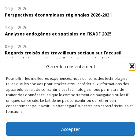
16 Juil 2026
Perspectives économiques régionales 2026-2031
13 Juil 2026
Analyses endogènes et spatiales de l’ISADF 2025
09 Juil 2026
Regards croisés des travailleurs sociaux sur l’accueil
de jour de bas seuil en Wallonie. Enjeux, évolutions et
perspectives
Gérer le consentement
06 Juil 2026
Pour offrir les meilleures expériences, nous utilisons des technologies
telles que les cookies pour stocker et/ou accéder aux informations des
Étude d’évaluabilité des Structures
appareils. Le fait de consentir à ces technologies nous permettra de
d’accompagnement à l’autocréation d’emploi (SAACE)
traiter des données telles que le comportement de navigation ou les ID
uniques sur ce site. Le fait de ne pas consentir ou de retirer son
01 Juil 2026
consentement peut avoir un effet négatif sur certaines caractéristiques et
Pénurie du personnel infirmier :quels indicateurs
fonctions.
d’offre de soins pour comprendre la situation en
Wallonie ?
Accepter