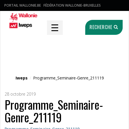
PORTAIL WALLONIE.BE
FÉDÉRATION WALLONIE-BRUXELLES
☰
RECHERCHE
Fichier média
Iweps
/
Programme_Seminaire-Genre_211119
28 octobre 2019
Programme_Seminaire-
Genre_211119
Programme_Seminaire-Genre_211119