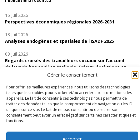
16 Juil 2026
Perspectives économiques régionales 2026-2031
13 Juil 2026
Analyses endogènes et spatiales de l’ISADF 2025
09 Juil 2026
Regards croisés des travailleurs sociaux sur l’accueil
de jour de bas seuil en Wallonie. Enjeux, évolutions et
perspectives
Gérer le consentement
06 Juil 2026
Pour offrir les meilleures expériences, nous utilisons des technologies
Étude d’évaluabilité des Structures
telles que les cookies pour stocker et/ou accéder aux informations des
appareils. Le fait de consentir à ces technologies nous permettra de
d’accompagnement à l’autocréation d’emploi (SAACE)
traiter des données telles que le comportement de navigation ou les ID
uniques sur ce site. Le fait de ne pas consentir ou de retirer son
01 Juil 2026
consentement peut avoir un effet négatif sur certaines caractéristiques et
Pénurie du personnel infirmier :quels indicateurs
fonctions.
d’offre de soins pour comprendre la situation en
Wallonie ?
Accepter