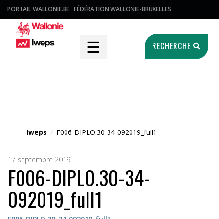
PORTAIL WALLONIE.BE
FÉDÉRATION WALLONIE-BRUXELLES
☰
RECHERCHE
Fichier média
Iweps
/
F006-DIPLO.30-34-092019_full1
17 septembre 2019
F006-DIPLO.30-34-
092019_full1
F006-DIPLO.30-34-092019_full1