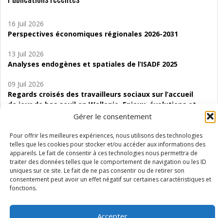
16 Juil 2026
Perspectives économiques régionales 2026-2031
13 Juil 2026
Analyses endogènes et spatiales de l’ISADF 2025
09 Juil 2026
Regards croisés des travailleurs sociaux sur l’accueil
de jour de bas seuil en Wallonie. Enjeux, évolutions et
perspectives
Gérer le consentement
06 Juil 2026
Pour offrir les meilleures expériences, nous utilisons des technologies
Étude d’évaluabilité des Structures
telles que les cookies pour stocker et/ou accéder aux informations des
appareils. Le fait de consentir à ces technologies nous permettra de
d’accompagnement à l’autocréation d’emploi (SAACE)
traiter des données telles que le comportement de navigation ou les ID
uniques sur ce site. Le fait de ne pas consentir ou de retirer son
01 Juil 2026
consentement peut avoir un effet négatif sur certaines caractéristiques et
Pénurie du personnel infirmier :quels indicateurs
fonctions.
d’offre de soins pour comprendre la situation en
Wallonie ?
Accepter