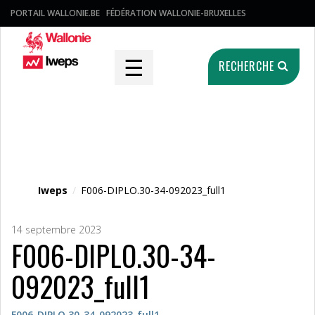
PORTAIL WALLONIE.BE
FÉDÉRATION WALLONIE-BRUXELLES
☰
RECHERCHE
Fichier média
Iweps
/
F006-DIPLO.30-34-092023_full1
14 septembre 2023
F006-DIPLO.30-34-
092023_full1
F006-DIPLO.30-34-092023_full1