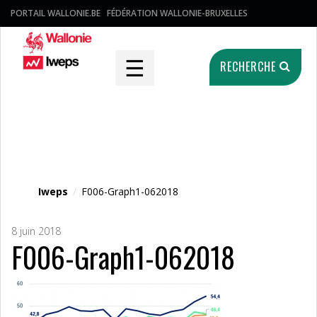
PORTAIL WALLONIE.BE
FÉDÉRATION WALLONIE-BRUXELLES
☰
RECHERCHE
Fichier média
Iweps
/
F006-Graph1-062018
8 juin 2018
F006-Graph1-062018