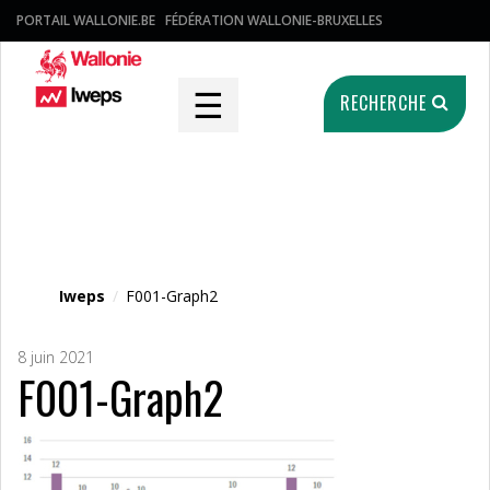
PORTAIL WALLONIE.BE
FÉDÉRATION WALLONIE-BRUXELLES
☰
RECHERCHE
Fichier média
Iweps
/
F001-Graph2
8 juin 2021
F001-Graph2