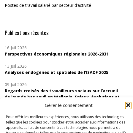
Postes de travail salarié par secteur d’activité
Publications récentes
16 Juil 2026
Perspectives économiques régionales 2026-2031
13 Juil 2026
Analyses endogènes et spatiales de l’ISADF 2025
09 Juil 2026
Regards croisés des travailleurs sociaux sur l’accueil
de jour de bas seuil en Wallonie. Enjeux, évolutions et
perspectives
Gérer le consentement
06 Juil 2026
Pour offrir les meilleures expériences, nous utilisons des technologies
Étude d’évaluabilité des Structures
telles que les cookies pour stocker et/ou accéder aux informations des
d’accompagnement à l’autocréation d’emploi (SAACE)
appareils. Le fait de consentir à ces technologies nous permettra de
traiter des données telles que le comportement de navigation ou les ID