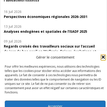
16 Juil 2026
Perspectives économiques régionales 2026-2031
13 Juil 2026
Analyses endogènes et spatiales de l’ISADF 2025
09 Juil 2026
Regards croisés des travailleurs sociaux sur l’accueil
de jour de bas seuil en Wallonie. Enjeux, évolutions et
perspectives
Gérer le consentement
06 Juil 2026
Pour offrir les meilleures expériences, nous utilisons des technologies
Étude d’évaluabilité des Structures
telles que les cookies pour stocker et/ou accéder aux informations des
appareils. Le fait de consentir à ces technologies nous permettra de
d’accompagnement à l’autocréation d’emploi (SAACE)
traiter des données telles que le comportement de navigation ou les ID
uniques sur ce site. Le fait de ne pas consentir ou de retirer son
01 Juil 2026
consentement peut avoir un effet négatif sur certaines caractéristiques et
Pénurie du personnel infirmier :quels indicateurs
fonctions.
d’offre de soins pour comprendre la situation en
Wallonie ?
Accepter