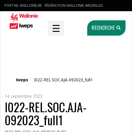
PORTAIL WALLONIE.BE
FÉDÉRATION WALLONIE-BRUXELLES
☰
RECHERCHE
Fichier média
Iweps
/
I022-REL.SOC.AJA-092023_full1
14 septembre 2023
I022-REL.SOC.AJA-
092023_full1
I022-REL.SOC.AJA-092023_full1