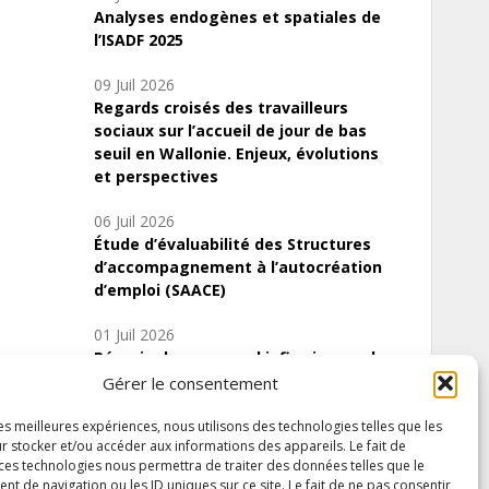
Analyses endogènes et spatiales de
l’ISADF 2025
09 Juil 2026
Regards croisés des travailleurs
sociaux sur l’accueil de jour de bas
seuil en Wallonie. Enjeux, évolutions
et perspectives
06 Juil 2026
Étude d’évaluabilité des Structures
d’accompagnement à l’autocréation
d’emploi (SAACE)
01 Juil 2026
Pénurie du personnel infirmier :quels
indicateurs d’offre de soins pour
Gérer le consentement
comprendre la situation en Wallonie ?
les meilleures expériences, nous utilisons des technologies telles que les
r stocker et/ou accéder aux informations des appareils. Le fait de
 ces technologies nous permettra de traiter des données telles que le
 de navigation ou les ID uniques sur ce site. Le fait de ne pas consentir