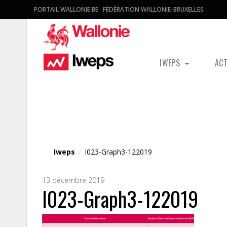
PORTAIL WALLONIE.BE
FÉDÉRATION WALLONIE-BRUXELLES
IWEPS
AC
Fichier média
Iweps
/
I023-Graph3-122019
13 décembre 2019
I023-Graph3-122019