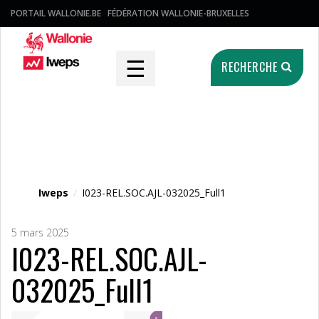
PORTAIL WALLONIE.BE
FÉDÉRATION WALLONIE-BRUXELLES
☰
RECHERCHE
Fichier média
Iweps
/
I023-REL.SOC.AJL-032025_Full1
5 mars 2025
I023-REL.SOC.AJL-
032025_Full1