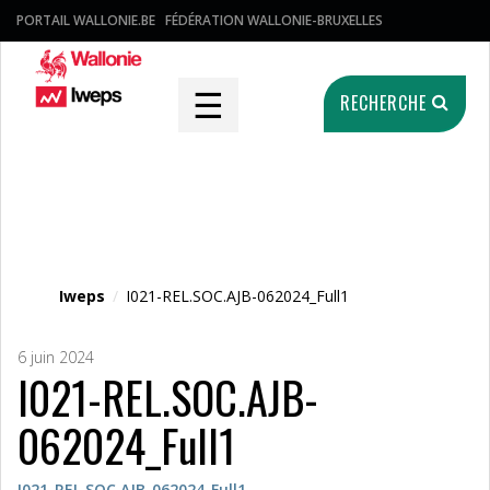
PORTAIL WALLONIE.BE
FÉDÉRATION WALLONIE-BRUXELLES
☰
RECHERCHE
Fichier média
Iweps
/
I021-REL.SOC.AJB-062024_Full1
6 juin 2024
I021-REL.SOC.AJB-
062024_Full1
I021-REL.SOC.AJB-062024_Full1