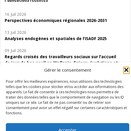
16 Juil 2026
Perspectives économiques régionales 2026-2031
13 Juil 2026
Analyses endogènes et spatiales de l’ISADF 2025
09 Juil 2026
Regards croisés des travailleurs sociaux sur l’accueil
de jour de bas seuil en Wallonie. Enjeux, évolutions et
perspectives
Gérer le consentement
06 Juil 2026
Pour offrir les meilleures expériences, nous utilisons des technologies
Étude d’évaluabilité des Structures
telles que les cookies pour stocker et/ou accéder aux informations des
appareils. Le fait de consentir à ces technologies nous permettra de
d’accompagnement à l’autocréation d’emploi (SAACE)
traiter des données telles que le comportement de navigation ou les ID
uniques sur ce site. Le fait de ne pas consentir ou de retirer son
01 Juil 2026
consentement peut avoir un effet négatif sur certaines caractéristiques et
Pénurie du personnel infirmier :quels indicateurs
fonctions.
d’offre de soins pour comprendre la situation en
Wallonie ?
Accepter