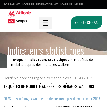
PORTAIL WALLONIE.BE
FÉDÉRATION WALLONIE-BRUXELLES
☰
RECHERCHE
Indicateurs statistiques
Iweps
/
Indicateurs statistiques
/
Enquêtes de
mobilité auprès des ménages wallons
Dernières données régionales disponibles au: 01/06/2026
ENQUÊTES DE MOBILITÉ AUPRÈS DES MÉNAGES WALLONS
16 % des ménages wallons ne disposaient pas de voiture en 2017.