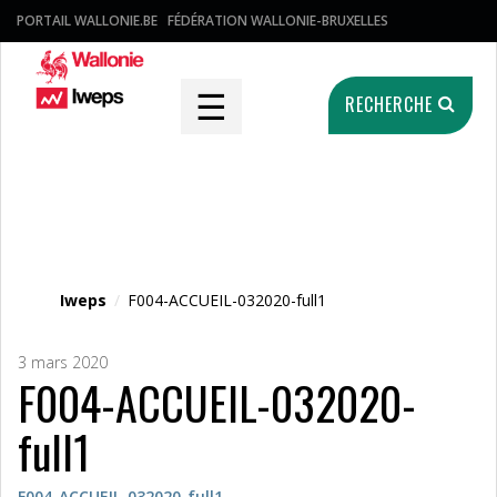
PORTAIL WALLONIE.BE
FÉDÉRATION WALLONIE-BRUXELLES
☰
RECHERCHE
Fichier média
Iweps
/
F004-ACCUEIL-032020-full1
3 mars 2020
F004-ACCUEIL-032020-
full1
F004-ACCUEIL-032020-full1