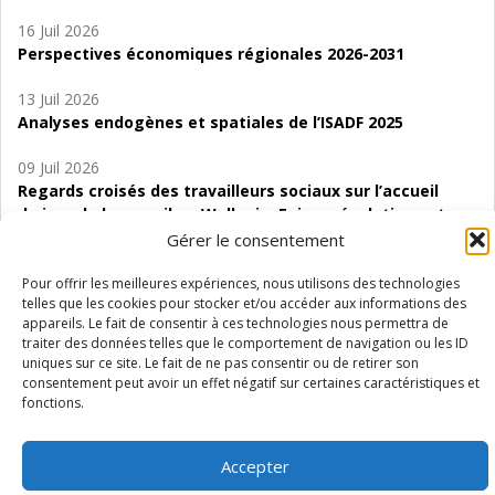
16 Juil 2026
Perspectives économiques régionales 2026-2031
13 Juil 2026
Analyses endogènes et spatiales de l’ISADF 2025
09 Juil 2026
Regards croisés des travailleurs sociaux sur l’accueil
de jour de bas seuil en Wallonie. Enjeux, évolutions et
perspectives
Gérer le consentement
06 Juil 2026
Pour offrir les meilleures expériences, nous utilisons des technologies
telles que les cookies pour stocker et/ou accéder aux informations des
Étude d’évaluabilité des Structures
appareils. Le fait de consentir à ces technologies nous permettra de
d’accompagnement à l’autocréation d’emploi (SAACE)
traiter des données telles que le comportement de navigation ou les ID
uniques sur ce site. Le fait de ne pas consentir ou de retirer son
01 Juil 2026
consentement peut avoir un effet négatif sur certaines caractéristiques et
Pénurie du personnel infirmier :quels indicateurs
fonctions.
d’offre de soins pour comprendre la situation en
Wallonie ?
Accepter