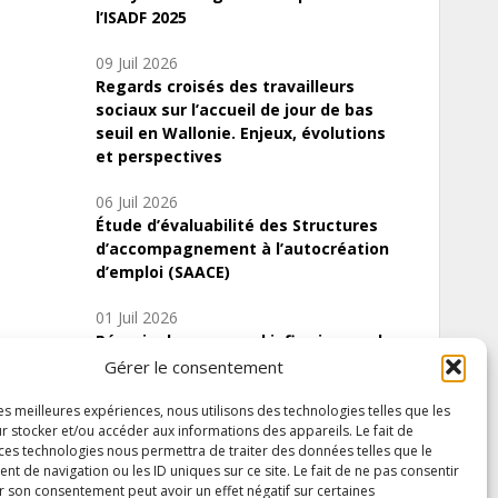
l’ISADF 2025
09 Juil 2026
Regards croisés des travailleurs
sociaux sur l’accueil de jour de bas
seuil en Wallonie. Enjeux, évolutions
et perspectives
06 Juil 2026
Étude d’évaluabilité des Structures
d’accompagnement à l’autocréation
d’emploi (SAACE)
01 Juil 2026
Pénurie du personnel infirmier :quels
indicateurs d’offre de soins pour
Gérer le consentement
comprendre la situation en Wallonie ?
les meilleures expériences, nous utilisons des technologies telles que les
r stocker et/ou accéder aux informations des appareils. Le fait de
 ces technologies nous permettra de traiter des données telles que le
 de navigation ou les ID uniques sur ce site. Le fait de ne pas consentir
Inscrivez-vous à notre newsletter
r son consentement peut avoir un effet négatif sur certaines