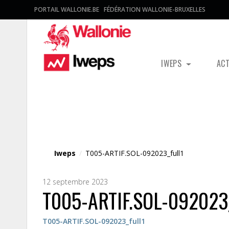
PORTAIL WALLONIE.BE
FÉDÉRATION WALLONIE-BRUXELLES
IWEPS
AC
Fichier média
Iweps
/
T005-ARTIF.SOL-092023_full1
12 septembre 2023
T005-ARTIF.SOL-092023_
T005-ARTIF.SOL-092023_full1