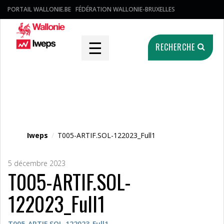
PORTAIL WALLONIE.BE
FÉDÉRATION WALLONIE-BRUXELLES
☰
RECHERCHE
Fichier média
Iweps
/
T005-ARTIF.SOL-122023_Full1
5 décembre 2023
T005-ARTIF.SOL-
122023_Full1
T005-ARTIF.SOL-122023_Full1