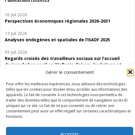
16 Juil 2026
Perspectives économiques régionales 2026-2031
13 Juil 2026
Analyses endogènes et spatiales de l’ISADF 2025
09 Juil 2026
Regards croisés des travailleurs sociaux sur l’accueil
de jour de bas seuil en Wallonie. Enjeux, évolutions et
perspectives
Gérer le consentement
06 Juil 2026
Pour offrir les meilleures expériences, nous utilisons des technologies
Étude d’évaluabilité des Structures
telles que les cookies pour stocker et/ou accéder aux informations des
appareils. Le fait de consentir à ces technologies nous permettra de
d’accompagnement à l’autocréation d’emploi (SAACE)
traiter des données telles que le comportement de navigation ou les ID
uniques sur ce site. Le fait de ne pas consentir ou de retirer son
01 Juil 2026
consentement peut avoir un effet négatif sur certaines caractéristiques et
Pénurie du personnel infirmier :quels indicateurs
fonctions.
d’offre de soins pour comprendre la situation en
Wallonie ?
Accepter