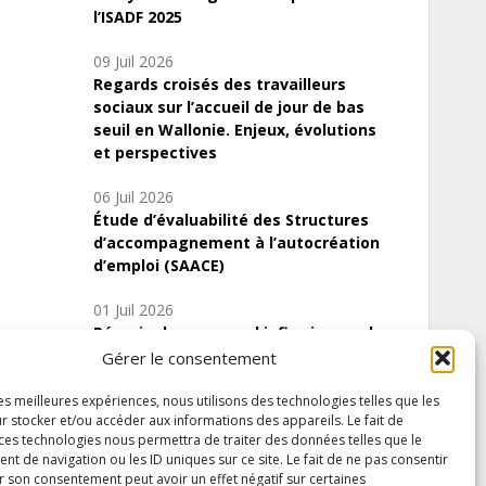
l’ISADF 2025
09 Juil 2026
Regards croisés des travailleurs
sociaux sur l’accueil de jour de bas
seuil en Wallonie. Enjeux, évolutions
et perspectives
06 Juil 2026
Étude d’évaluabilité des Structures
d’accompagnement à l’autocréation
d’emploi (SAACE)
01 Juil 2026
Pénurie du personnel infirmier :quels
indicateurs d’offre de soins pour
Gérer le consentement
comprendre la situation en Wallonie ?
les meilleures expériences, nous utilisons des technologies telles que les
r stocker et/ou accéder aux informations des appareils. Le fait de
 ces technologies nous permettra de traiter des données telles que le
 de navigation ou les ID uniques sur ce site. Le fait de ne pas consentir
Inscrivez-vous à notre newsletter
r son consentement peut avoir un effet négatif sur certaines