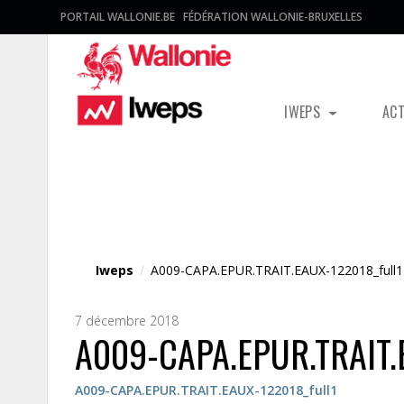
PORTAIL WALLONIE.BE
FÉDÉRATION WALLONIE-BRUXELLES
IWEPS
AC
Fichier média
Iweps
/
A009-CAPA.EPUR.TRAIT.EAUX-122018_full1
7 décembre 2018
A009-CAPA.EPUR.TRAIT.
A009-CAPA.EPUR.TRAIT.EAUX-122018_full1