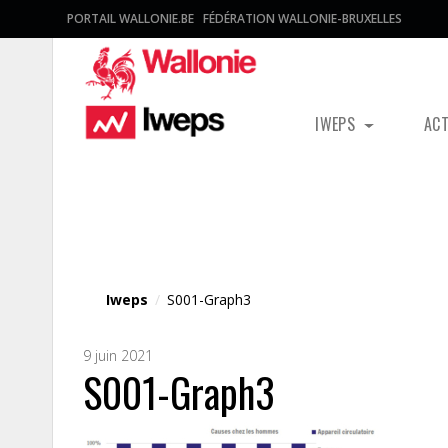
PORTAIL WALLONIE.BE
FÉDÉRATION WALLONIE-BRUXELLES
IWEPS
AC
Fichier média
Iweps
/
S001-Graph3
9 juin 2021
S001-Graph3