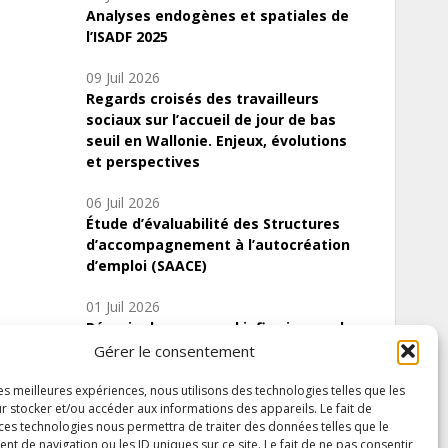
Analyses endogènes et spatiales de
l’ISADF 2025
09 Juil 2026
Regards croisés des travailleurs
sociaux sur l’accueil de jour de bas
seuil en Wallonie. Enjeux, évolutions
et perspectives
06 Juil 2026
Étude d’évaluabilité des Structures
d’accompagnement à l’autocréation
d’emploi (SAACE)
01 Juil 2026
Pénurie du personnel infirmier :quels
indicateurs d’offre de soins pour
Gérer le consentement
comprendre la situation en Wallonie ?
les meilleures expériences, nous utilisons des technologies telles que les
r stocker et/ou accéder aux informations des appareils. Le fait de
 ces technologies nous permettra de traiter des données telles que le
 de navigation ou les ID uniques sur ce site. Le fait de ne pas consentir