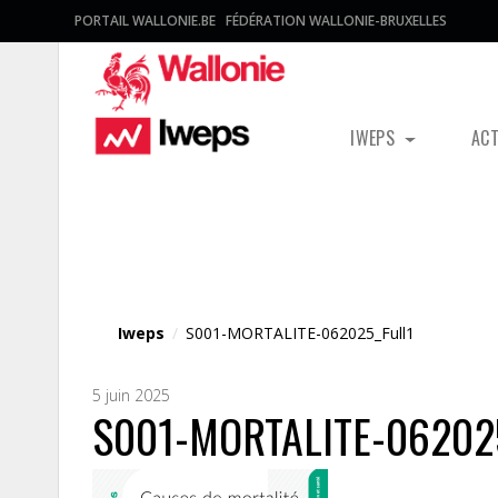
PORTAIL WALLONIE.BE
FÉDÉRATION WALLONIE-BRUXELLES
IWEPS
AC
Fichier média
Iweps
/
S001-MORTALITE-062025_Full1
5 juin 2025
S001-MORTALITE-062025