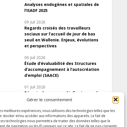
Analyses endogènes et spatiales de
l’ISADF 2025
09 Juil 2026
Regards croisés des travailleurs
sociaux sur l’accueil de jour de bas
seuil en Wallonie. Enjeux, évolutions
et perspectives
06 Juil 2026
Étude d’évaluabilité des Structures
d’accompagnement à l’autocréation
d’emploi (SAACE)
01 Juil 2026
Pénurie du personnel infirmier :quels
indicateurs d’offre de soins pour
Gérer le consentement
comprendre la situation en Wallonie ?
les meilleures expériences, nous utilisons des technologies telles que les
r stocker et/ou accéder aux informations des appareils. Le fait de
 ces technologies nous permettra de traiter des données telles que le
 de navigation ou les ID uniques sur ce site. Le fait de ne pas consentir