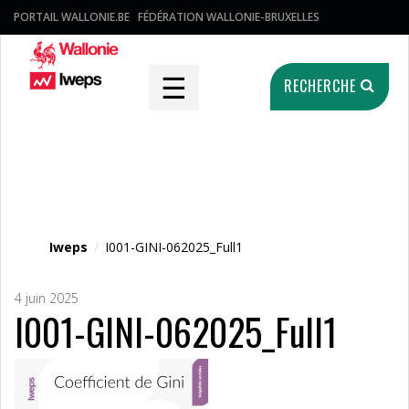
PORTAIL WALLONIE.BE
FÉDÉRATION WALLONIE-BRUXELLES
☰
RECHERCHE
Fichier média
Iweps
/
I001-GINI-062025_Full1
4 juin 2025
I001-GINI-062025_Full1