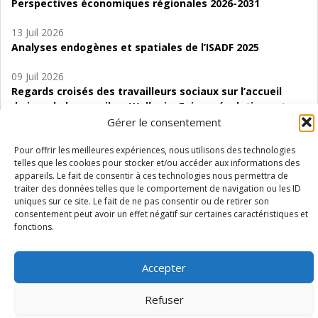
Perspectives économiques régionales 2026-2031
13 Juil 2026
Analyses endogènes et spatiales de l’ISADF 2025
09 Juil 2026
Regards croisés des travailleurs sociaux sur l’accueil
de jour de bas seuil en Wallonie. Enjeux, évolutions et
perspectives
Gérer le consentement
06 Juil 2026
Pour offrir les meilleures expériences, nous utilisons des technologies
telles que les cookies pour stocker et/ou accéder aux informations des
Étude d’évaluabilité des Structures
appareils. Le fait de consentir à ces technologies nous permettra de
d’accompagnement à l’autocréation d’emploi (SAACE)
traiter des données telles que le comportement de navigation ou les ID
uniques sur ce site. Le fait de ne pas consentir ou de retirer son
01 Juil 2026
consentement peut avoir un effet négatif sur certaines caractéristiques et
Pénurie du personnel infirmier :quels indicateurs
fonctions.
d’offre de soins pour comprendre la situation en
Wallonie ?
Accepter
Refuser