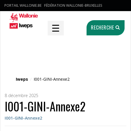
PORTAIL WALLONIE.BE
FÉDÉRATION WALLONIE-BRUXELLES
☰
RECHERCHE
Fichier média
Iweps
/
I001-GINI-Annexe2
8 décembre 2025
I001-GINI-Annexe2
I001-GINI-Annexe2