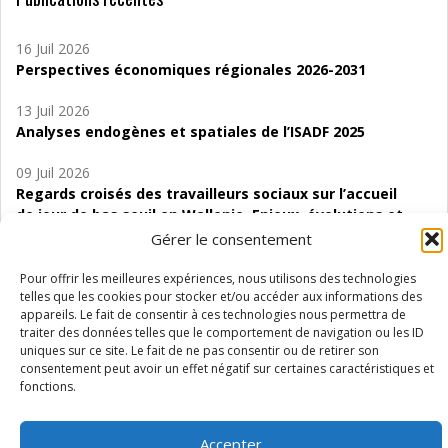
16 Juil 2026
Perspectives économiques régionales 2026-2031
13 Juil 2026
Analyses endogènes et spatiales de l’ISADF 2025
09 Juil 2026
Regards croisés des travailleurs sociaux sur l’accueil
de jour de bas seuil en Wallonie. Enjeux, évolutions et
perspectives
Gérer le consentement
06 Juil 2026
Pour offrir les meilleures expériences, nous utilisons des technologies
Étude d’évaluabilité des Structures
telles que les cookies pour stocker et/ou accéder aux informations des
appareils. Le fait de consentir à ces technologies nous permettra de
d’accompagnement à l’autocréation d’emploi (SAACE)
traiter des données telles que le comportement de navigation ou les ID
uniques sur ce site. Le fait de ne pas consentir ou de retirer son
01 Juil 2026
consentement peut avoir un effet négatif sur certaines caractéristiques et
Pénurie du personnel infirmier :quels indicateurs
fonctions.
d’offre de soins pour comprendre la situation en
Wallonie ?
Accepter