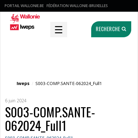
PORTAIL WALLONIE.BE
FÉDÉRATION WALLONIE-BRUXELLES
☰
RECHERCHE
Fichier média
Iweps
/
S003-COMP.SANTE-062024_Full1
6 juin 2024
S003-COMP.SANTE-
062024_Full1
S003-COMP.SANTE-062024_Full1