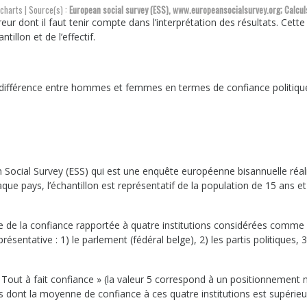
charts | Source(s) :
European social survey (ESS), www.europeansocialsurvey.org; Calcul
reur dont il faut tenir compte dans l’interprétation des résultats. Cett
tillon et de l’effectif.
de différence entre hommes et femmes en termes de confiance politiqu
 Social Survey (ESS) qui est une enquête européenne bisannuelle réal
ue pays, l’échantillon est représentatif de la population de 15 ans et
ne de la confiance rapportée à quatre institutions considérées comme
sentative : 1) le parlement (fédéral belge), 2) les partis politiques, 3
Tout à fait confiance » (la valeur 5 correspond à un positionnement n
us dont la moyenne de confiance à ces quatre institutions est supérieu