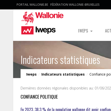
PORTAIL WALLONIE.BE
FÉDÉRATION WALLONIE-BRUXELLES
IWEPS
AC
Indicateurs statistiques
Iweps
/
Indicateurs statistiques
/
Confiance pol
Dernières données régionales disponibles au: 01/06/20
CONFIANCE POLITIQUE
En 2023, 38,3 % de la population wallonne dit avoir confianc