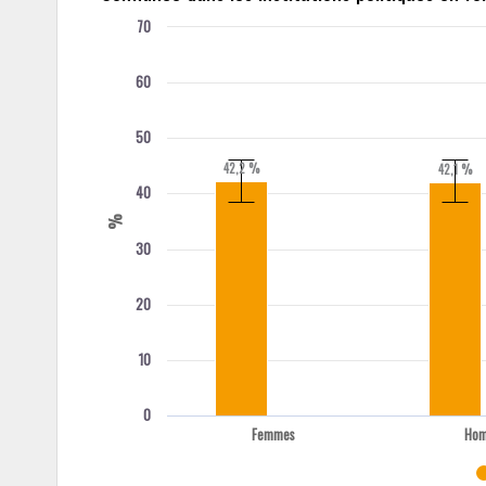
70
60
50
42,2 %
42,1 %
40
%
30
20
10
0
Femmes
Ho