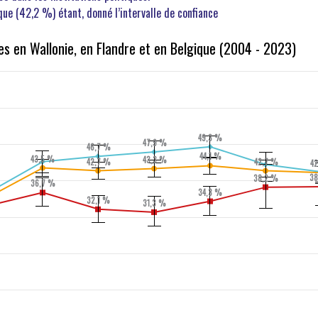
que (42,2 %) étant, donné l’intervalle de confiance
ues en Wallonie, en Flandre et en Belgique (2004 - 2023)
49,3 %
47,9 %
46,7 %
44,1 %
43,5 %
43,3 %
42,7 %
42,7 %
4
38
38,2 %
36,7 %
34,3 %
32,1 %
31,3 %