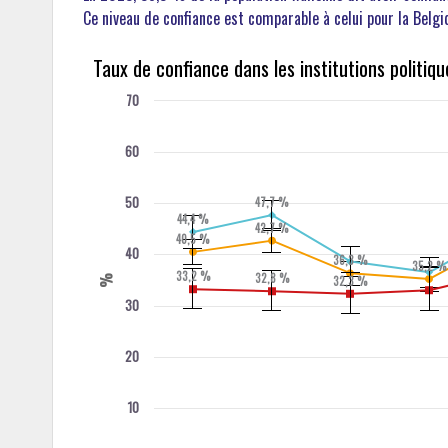
Ce niveau de confiance est comparable à celui pour la Belgi
Taux de confiance dans les institutions politiq
70
60
50
47,7 %
44,4 %
42,7 %
40,5 %
40
36,3 %
35,2 %
33,2 %
32,8 %
%
32,3 %
30
20
10