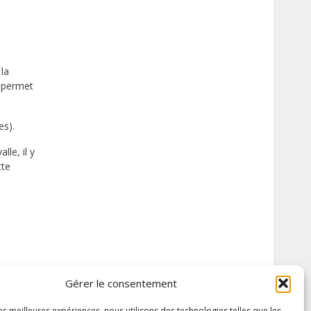
 la
e permet
es).
lle, il y
tte
Gérer le consentement
les meilleures expériences, nous utilisons des technologies telles que les