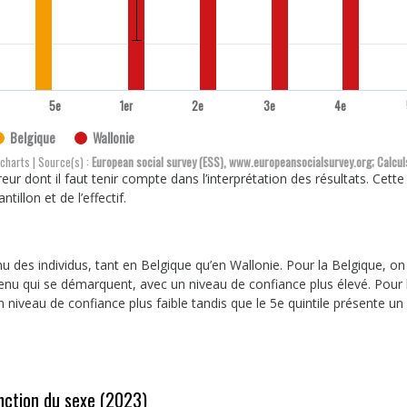
5e
1er
2e
3e
4e
Belgique
Wallonie
charts | Source(s) :
European social survey (ESS), www.europeansocialsurvey.org; Calcul
reur dont il faut tenir compte dans l’interprétation des résultats. Cett
tillon et de l’effectif.
enu des individus, tant en Belgique qu’en Wallonie. Pour la Belgique, o
venu qui se démarquent, avec un niveau de confiance plus élevé. Pour 
 niveau de confiance plus faible tandis que le 5e quintile présente un
onction du sexe (2023)