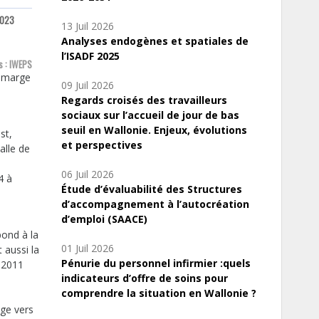
023
13 Juil 2026
Analyses endogènes et spatiales de
l’ISADF 2025
s : IWEPS
e marge
09 Juil 2026
Regards croisés des travailleurs
sociaux sur l’accueil de jour de bas
seuil en Wallonie. Enjeux, évolutions
st,
et perspectives
alle de
06 Juil 2026
4 à
Étude d’évaluabilité des Structures
d’accompagnement à l’autocréation
d’emploi (SAACE)
pond à la
01 Juil 2026
 aussi la
Pénurie du personnel infirmier :quels
 2011
indicateurs d’offre de soins pour
comprendre la situation en Wallonie ?
lge vers