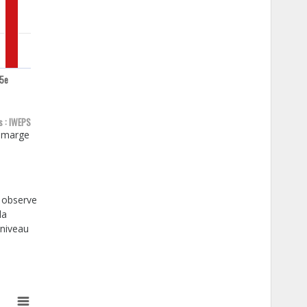
5e
s : IWEPS
e marge
n observe
la
 niveau