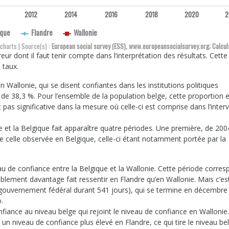
2012
2014
2016
2018
2020
2
ique
Flandre
Wallonie
charts | Source(s) :
European social survey (ESS), www.europeansocialsurvey.org; Calcul
reur dont il faut tenir compte dans l’interprétation des résultats. Cett
u taux.
 Wallonie, qui se disent confiantes dans les institutions politiques
est de 38,3 %. Pour l’ensemble de la population belge, cette proportion e
t pas significative dans la mesure où celle-ci est comprise dans l’interv
ie et la Belgique fait apparaître quatre périodes. Une première, de 200
ue celle observée en Belgique, celle-ci étant notamment portée par la
de confiance entre la Belgique et la Wallonie. Cette période corres
lement davantage fait ressentir en Flandre qu’en Wallonie. Mais c’est
 gouvernement fédéral durant 541 jours), qui se termine en décembre
.
fiance au niveau belge qui rejoint le niveau de confiance en Wallonie.
un niveau de confiance plus élevé en Flandre, ce qui tire le niveau be