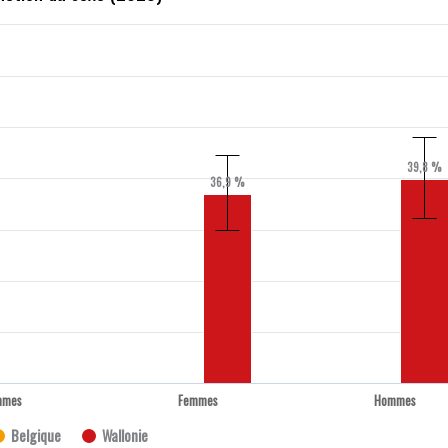
39,8 %
36,9 %
mmes
Femmes
Hommes
Belgique
Wallonie