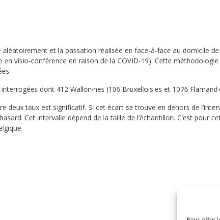
ré aléatoirement et la passation réalisée en face-à-face au domicile de
aire en visio-conférence en raison de la COVID-19). Cette méthodologi
ées.
 interrogées dont 412 Wallon·nes (106 Bruxellois·es et 1076 Flamand·
 deux taux est significatif. Si cet écart se trouve en dehors de l’interva
sard. Cet intervalle dépend de la taille de l’échantillon. C’est pour ce
elgique.
Pour offrir 