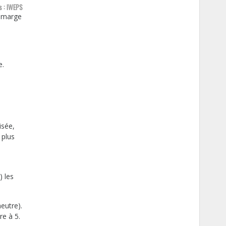
s : IWEPS
e marge
e.
isée,
 plus
) les
eutre).
re à 5.