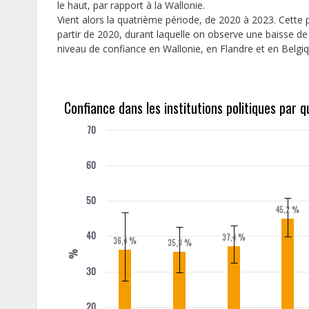
le haut, par rapport à la Wallonie.
Vient alors la quatrième période, de 2020 à 2023. Cett
partir de 2020, durant laquelle on observe une baisse d
niveau de confiance en Wallonie, en Flandre et en Belgiqu
Confiance dans les institutions politiques par 
70
60
50
45,2 %
40
37,4 %
36,4 %
35,8 %
%
30
20