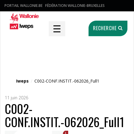
PORTAIL WALLONIE.BE
FÉDÉRATION WALLONIE-BRUXELLES
☰
RECHERCHE
Fichier média
Iweps
/
C002-CONF.INSTIT.-062026_Full1
11 juin 2026
C002-
CONF.INSTIT.-062026_Full1