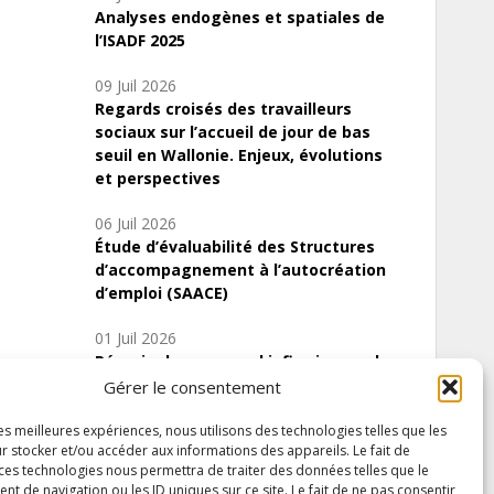
Analyses endogènes et spatiales de
l’ISADF 2025
09 Juil 2026
Regards croisés des travailleurs
sociaux sur l’accueil de jour de bas
seuil en Wallonie. Enjeux, évolutions
et perspectives
06 Juil 2026
Étude d’évaluabilité des Structures
d’accompagnement à l’autocréation
d’emploi (SAACE)
01 Juil 2026
Pénurie du personnel infirmier :quels
indicateurs d’offre de soins pour
Gérer le consentement
comprendre la situation en Wallonie ?
les meilleures expériences, nous utilisons des technologies telles que les
r stocker et/ou accéder aux informations des appareils. Le fait de
 ces technologies nous permettra de traiter des données telles que le
 de navigation ou les ID uniques sur ce site. Le fait de ne pas consentir