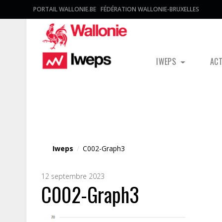
PORTAIL WALLONIE.BE
FÉDÉRATION WALLONIE-BRUXELLES
IWEPS
AC
Fichier média
Iweps
/
C002-Graph3
12 septembre 2023
C002-Graph3