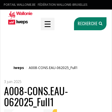
PORTAIL WALLONIE.BE
FÉDÉRATION WALLONIE-BRUXELLES
☰
RECHERCHE
Fichier média
Iweps
/
A008-CONS.EAU-062025_Full1
3 juin 2025
A008-CONS.EAU-
062025_Full1