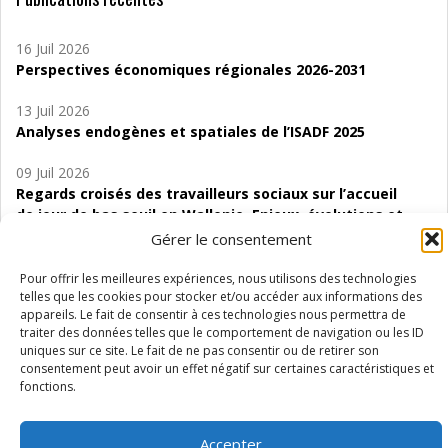
16 Juil 2026
Perspectives économiques régionales 2026-2031
13 Juil 2026
Analyses endogènes et spatiales de l’ISADF 2025
09 Juil 2026
Regards croisés des travailleurs sociaux sur l’accueil
de jour de bas seuil en Wallonie. Enjeux, évolutions et
perspectives
Gérer le consentement
06 Juil 2026
Pour offrir les meilleures expériences, nous utilisons des technologies
Étude d’évaluabilité des Structures
telles que les cookies pour stocker et/ou accéder aux informations des
appareils. Le fait de consentir à ces technologies nous permettra de
d’accompagnement à l’autocréation d’emploi (SAACE)
traiter des données telles que le comportement de navigation ou les ID
uniques sur ce site. Le fait de ne pas consentir ou de retirer son
01 Juil 2026
consentement peut avoir un effet négatif sur certaines caractéristiques et
Pénurie du personnel infirmier :quels indicateurs
fonctions.
d’offre de soins pour comprendre la situation en
Wallonie ?
Accepter