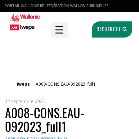
PORTAIL WALLONIE.BE
FÉDÉRATION WALLONIE-BRUXELLES
☰
RECHERCHE
Fichier média
Iweps
/
A008-CONS.EAU-092023_full1
12 septembre 2023
A008-CONS.EAU-
092023_full1
A008-CONS.EAU-092023_full1