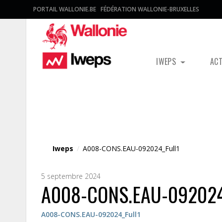
PORTAIL WALLONIE.BE
FÉDÉRATION WALLONIE-BRUXELLES
IWEPS
AC
Fichier média
Iweps
/
A008-CONS.EAU-092024_Full1
5 septembre 2024
A008-CONS.EAU-092024
A008-CONS.EAU-092024_Full1