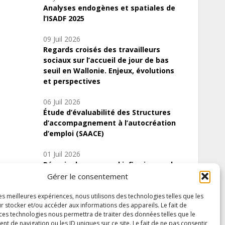
Analyses endogènes et spatiales de
l’ISADF 2025
09 Juil 2026
Regards croisés des travailleurs
sociaux sur l’accueil de jour de bas
seuil en Wallonie. Enjeux, évolutions
et perspectives
06 Juil 2026
Étude d’évaluabilité des Structures
d’accompagnement à l’autocréation
d’emploi (SAACE)
01 Juil 2026
Pénurie du personnel infirmier :quels
indicateurs d’offre de soins pour
Gérer le consentement
comprendre la situation en Wallonie ?
les meilleures expériences, nous utilisons des technologies telles que les
r stocker et/ou accéder aux informations des appareils. Le fait de
 ces technologies nous permettra de traiter des données telles que le
 de navigation ou les ID uniques sur ce site. Le fait de ne pas consentir