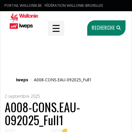
PORTAIL WALLONIE.BE
FÉDÉRATION WALLONIE-BRUXELLES
☰
RECHERCHE
Fichier média
Iweps
/
A008-CONS.EAU-092025_Full1
2 septembre 2025
A008-CONS.EAU-
092025_Full1