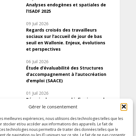
Analyses endogènes et spatiales de
l’ISADF 2025
09 Juil 2026
Regards croisés des travailleurs
sociaux sur l’accueil de jour de bas
seuil en Wallonie. Enjeux, évolutions
et perspectives
06 Juil 2026
Étude d’évaluabilité des Structures
d’accompagnement à l’autocréation
d’emploi (SAACE)
01 Juil 2026
Pénurie du personnel infirmier :quels
indicateurs d’offre de soins pour
Gérer le consentement
comprendre la situation en Wallonie ?
les meilleures expériences, nous utilisons des technologies telles que les
r stocker et/ou accéder aux informations des appareils. Le fait de
 ces technologies nous permettra de traiter des données telles que le
 de navigation ou les ID uniques sur ce site. Le fait de ne pas consentir