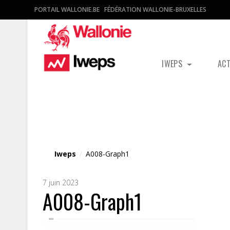
PORTAIL WALLONIE.BE
FÉDÉRATION WALLONIE-BRUXELLES
IWEPS
AC
Fichier média
Iweps
/
A008-Graph1
7 juin 2023
A008-Graph1