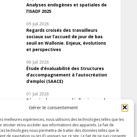
Analyses endogènes et spatiales de
l’ISADF 2025
09 Juil 2026
Regards croisés des travailleurs
sociaux sur l’accueil de jour de bas
seuil en Wallonie. Enjeux, évolutions
et perspectives
06 Juil 2026
Étude d’évaluabilité des Structures
d’accompagnement à l’autocréation
d’emploi (SAACE)
01 Juil 2026
Pénurie du personnel infirmier :quels
indicateurs d’offre de soins pour
Gérer le consentement
comprendre la situation en Wallonie ?
les meilleures expériences, nous utilisons des technologies telles que les
r stocker et/ou accéder aux informations des appareils. Le fait de
 ces technologies nous permettra de traiter des données telles que le
 de navigation ou les ID uniques sur ce site. Le fait de ne pas consentir