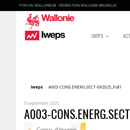
PORTAIL WALLONIE.BE
FÉDÉRATION WALLONIE-BRUXELLES
IWEPS
AC
Fichier média
Iweps
/
A003-CONS.ENERG.SECT-092025_Full1
9 septembre 2025
A003-CONS.ENERG.SECT