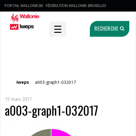
PORTAIL WALLONIE.BE
FÉDÉRATION WALLONIE-BRUXELLES
☰
RECHERCHE
Fichier média
Iweps
/
a003-graph1-032017
15 mars 2017
a003-graph1-032017