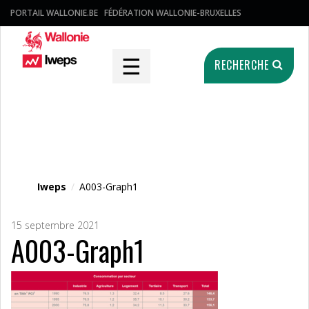
PORTAIL WALLONIE.BE
FÉDÉRATION WALLONIE-BRUXELLES
☰
RECHERCHE
Fichier média
Iweps
/
A003-Graph1
15 septembre 2021
A003-Graph1