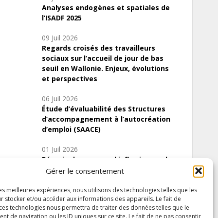
Analyses endogènes et spatiales de
l’ISADF 2025
09 Juil 2026
Regards croisés des travailleurs
sociaux sur l’accueil de jour de bas
seuil en Wallonie. Enjeux, évolutions
et perspectives
06 Juil 2026
Étude d’évaluabilité des Structures
d’accompagnement à l’autocréation
d’emploi (SAACE)
01 Juil 2026
Pénurie du personnel infirmier :quels
indicateurs d’offre de soins pour
Gérer le consentement
comprendre la situation en Wallonie ?
les meilleures expériences, nous utilisons des technologies telles que les
r stocker et/ou accéder aux informations des appareils. Le fait de
 ces technologies nous permettra de traiter des données telles que le
 de navigation ou les ID uniques sur ce site. Le fait de ne pas consentir