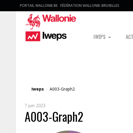
PORTAIL WALLONIE.BE
FÉDÉRATION WALLONIE-BRUXELLES
IWEPS
AC
Fichier média
Iweps
/
A003-Graph2
7 juin 2023
A003-Graph2