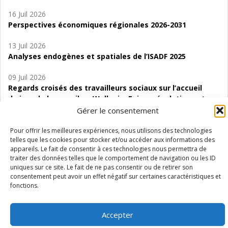
16 Juil 2026
Perspectives économiques régionales 2026-2031
13 Juil 2026
Analyses endogènes et spatiales de l’ISADF 2025
09 Juil 2026
Regards croisés des travailleurs sociaux sur l’accueil
de jour de bas seuil en Wallonie. Enjeux, évolutions et
perspectives
Gérer le consentement
06 Juil 2026
Pour offrir les meilleures expériences, nous utilisons des technologies
telles que les cookies pour stocker et/ou accéder aux informations des
Étude d’évaluabilité des Structures
appareils. Le fait de consentir à ces technologies nous permettra de
d’accompagnement à l’autocréation d’emploi (SAACE)
traiter des données telles que le comportement de navigation ou les ID
uniques sur ce site. Le fait de ne pas consentir ou de retirer son
01 Juil 2026
consentement peut avoir un effet négatif sur certaines caractéristiques et
Pénurie du personnel infirmier :quels indicateurs
fonctions.
d’offre de soins pour comprendre la situation en
Wallonie ?
Accepter