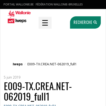
PORTAIL WALLONIE.BE
FÉDÉRATION WALLONIE-BRUXELLES
☰
RECHERCHE
Fichier média
Iweps
/
E009-TX.CREA.NET-062019_full1
5 juin 2019
E009-TX.CREA.NET-
062019_full1
E009-TX.CREA.NET-062019_full1