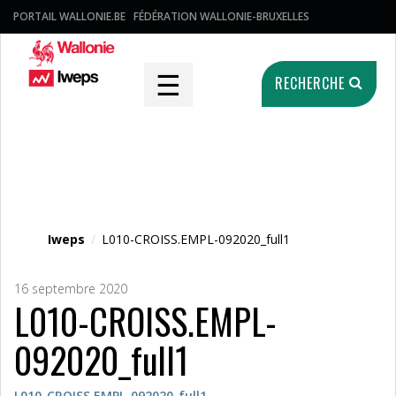
PORTAIL WALLONIE.BE
FÉDÉRATION WALLONIE-BRUXELLES
☰
RECHERCHE
Fichier média
Iweps
/
L010-CROISS.EMPL-092020_full1
16 septembre 2020
L010-CROISS.EMPL-
092020_full1
L010-CROISS.EMPL-092020_full1