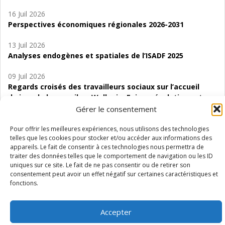
16 Juil 2026
Perspectives économiques régionales 2026-2031
13 Juil 2026
Analyses endogènes et spatiales de l’ISADF 2025
09 Juil 2026
Regards croisés des travailleurs sociaux sur l’accueil
de jour de bas seuil en Wallonie. Enjeux, évolutions et
perspectives
Gérer le consentement
06 Juil 2026
Pour offrir les meilleures expériences, nous utilisons des technologies
telles que les cookies pour stocker et/ou accéder aux informations des
Étude d’évaluabilité des Structures
appareils. Le fait de consentir à ces technologies nous permettra de
d’accompagnement à l’autocréation d’emploi (SAACE)
traiter des données telles que le comportement de navigation ou les ID
uniques sur ce site. Le fait de ne pas consentir ou de retirer son
01 Juil 2026
consentement peut avoir un effet négatif sur certaines caractéristiques et
Pénurie du personnel infirmier :quels indicateurs
fonctions.
d’offre de soins pour comprendre la situation en
Wallonie ?
Accepter