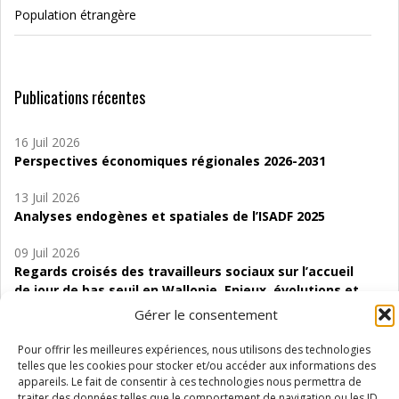
Population étrangère
Publications récentes
16 Juil 2026
Perspectives économiques régionales 2026-2031
13 Juil 2026
Analyses endogènes et spatiales de l’ISADF 2025
09 Juil 2026
Regards croisés des travailleurs sociaux sur l’accueil
de jour de bas seuil en Wallonie. Enjeux, évolutions et
perspectives
Gérer le consentement
06 Juil 2026
Pour offrir les meilleures expériences, nous utilisons des technologies
Étude d’évaluabilité des Structures
telles que les cookies pour stocker et/ou accéder aux informations des
d’accompagnement à l’autocréation d’emploi (SAACE)
appareils. Le fait de consentir à ces technologies nous permettra de
traiter des données telles que le comportement de navigation ou les ID