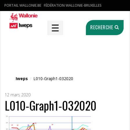
PORTAIL WALLONIE.BE
FÉDÉRATION WALLONIE-BRUXELLES
☰
RECHERCHE
Fichier média
Iweps
/
L010-Graph1-032020
12 mars 2020
L010-Graph1-032020